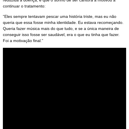
reduzida à doença, e que o sonho de ser cantora a motivou a
continuar o tratamento:
“Eles sempre tentavam pescar uma história triste, mas eu não
queria que essa fosse minha identidade. Eu estava recomeçando.
Queria fazer música mais do que tudo, e se a única maneira de
conseguir isso fosse ser saudável, era o que eu tinha que fazer.
Foi a motivação final.”