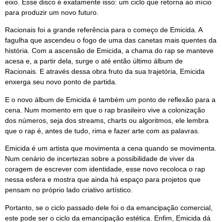
eixo. Esse disco é exatamente isso: um ciclo que retorna ao início
para produzir um novo futuro.
Racionais foi a grande referência para o começo de Emicida. A
fagulha que ascendeu o fogo de uma das canetas mais quentes da
história. Com a ascensão de Emicida, a chama do rap se manteve
acesa e, a partir dela, surge o até então último álbum de
Racionais. E através dessa obra fruto da sua trajetória, Emicida
enxerga seu novo ponto de partida.
E o novo álbum de Emicida é também um ponto de reflexão para a
cena. Num momento em que o rap brasileiro vive a colonização
dos números, seja dos streams, charts ou algoritmos, ele lembra
que o rap é, antes de tudo, rima e fazer arte com as palavras.
Emicida é um artista que movimenta a cena quando se movimenta.
Num cenário de incertezas sobre a possibilidade de viver da
coragem de escrever com identidade, esse novo recoloca o rap
nessa esfera e mostra que ainda há espaço para projetos que
pensam no próprio lado criativo artístico.
Portanto, se o ciclo passado dele foi o da emancipação comercial,
este pode ser o ciclo da emancipação estética. Enfim, Emicida dá