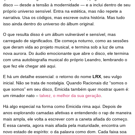
disco — desde a tensão à modernidade — e a inclui dentro de seu
próprio universo sensível. Entra na estética, mas não repete a
narrativa. Usa os códigos, mas escreve outra história. Mas tudo
isso ainda dentro do universo do álbum original.
O que resulta disso é um álbum vulnerável e sensível, mas
carregado de significados. Ele começa noturno, como as sessões
que deram vida ao projeto musical, e termina sob a luz de uma
nova aurora. Do áudio emocionante que abre o disco, ele termina
com uma autobiografia musical do próprio Leandro, lembrando o
que fez ele chegar até aqui.
E há um detalhe essencial: o retorno do nome
LRX
, seu vulgo
inicial. Não se trata de nostalgia. Quando Racionais diz “somos o
que somos” em seu disco, Emicida também quer mostrar quem é:
um rimador nato –
talvez, o melhor da sua geração
.
Há algo especial na forma como Emicida rima aqui. Depois de
anos explorando camadas afetivas e entendendo o rap de maneira
mais ampla, ele volta a escrever com a caneta afiada do começo.
E essa caneta, agora mais afiada pela maturidade, encontra um
novo estado de espírito: o da palavra como dom. Cada faixa soa