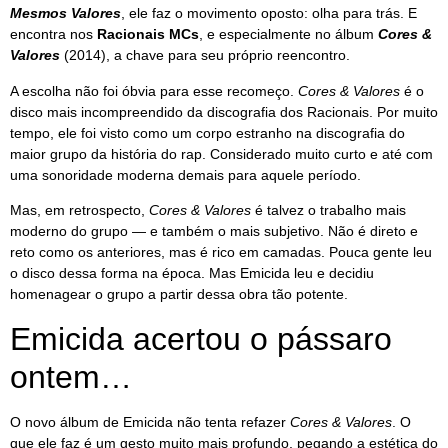
Mesmos Valores
, ele faz o movimento oposto: olha para trás. E
encontra nos
Racionais MCs
, e especialmente no álbum
Cores &
Valores
(2014), a chave para seu próprio reencontro.
A escolha não foi óbvia para esse recomeço.
Cores & Valores
é o
disco mais incompreendido da discografia dos Racionais. Por muito
tempo, ele foi visto como um corpo estranho na discografia do
maior grupo da história do rap. Considerado muito curto e até com
uma sonoridade moderna demais para aquele período.
Mas, em retrospecto,
Cores & Valores
é talvez o trabalho mais
moderno do grupo — e também o mais subjetivo. Não é direto e
reto como os anteriores, mas é rico em camadas. Pouca gente leu
o disco dessa forma na época. Mas Emicida leu e decidiu
homenagear o grupo a partir dessa obra tão potente.
Emicida acertou o pássaro
ontem…
O novo álbum de Emicida não tenta refazer
Cores & Valores
. O
que ele faz é um gesto muito mais profundo, pegando a estética do