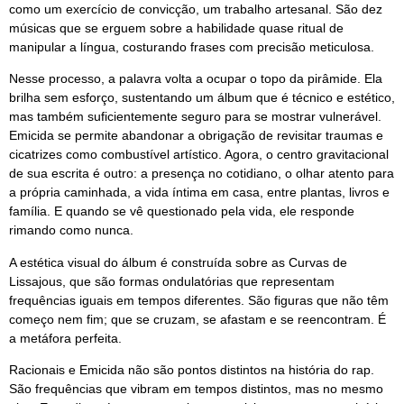
como um exercício de convicção, um trabalho artesanal. São dez
músicas que se erguem sobre a habilidade quase ritual de
manipular a língua, costurando frases com precisão meticulosa.
Nesse processo, a palavra volta a ocupar o topo da pirâmide. Ela
brilha sem esforço, sustentando um álbum que é técnico e estético,
mas também suficientemente seguro para se mostrar vulnerável.
Emicida se permite abandonar a obrigação de revisitar traumas e
cicatrizes como combustível artístico. Agora, o centro gravitacional
de sua escrita é outro: a presença no cotidiano, o olhar atento para
a própria caminhada, a vida íntima em casa, entre plantas, livros e
família. E quando se vê questionado pela vida, ele responde
rimando como nunca.
A estética visual do álbum é construída sobre as Curvas de
Lissajous, que são formas ondulatórias que representam
frequências iguais em tempos diferentes. São figuras que não têm
começo nem fim; que se cruzam, se afastam e se reencontram. É
a metáfora perfeita.
Racionais e Emicida não são pontos distintos na história do rap.
São frequências que vibram em tempos distintos, mas no mesmo