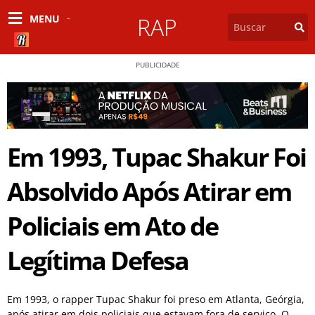
MENU
RAP
PUBLICIDADE
Em 1993, Tupac Shakur Foi
Absolvido Após Atirar em
Policiais em Ato de
Legítima Defesa
Em 1993, o rapper Tupac Shakur foi preso em Atlanta, Geórgia,
após atirar em dois policiais que estavam fora de serviço. O