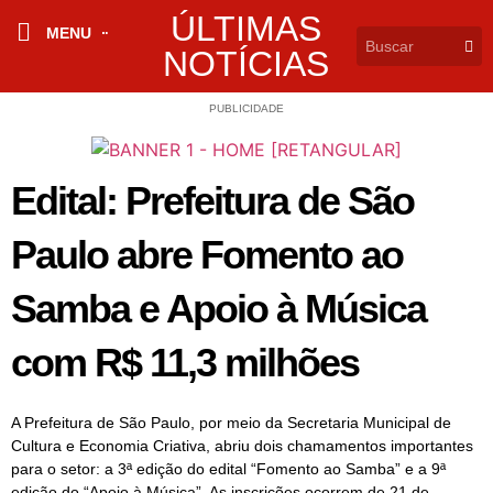
ÚLTIMAS
MENU
NOTÍCIAS
PUBLICIDADE
Edital: Prefeitura de São
Paulo abre Fomento ao
Samba e Apoio à Música
com R$ 11,3 milhões
A Prefeitura de São Paulo, por meio da Secretaria Municipal de
Cultura e Economia Criativa, abriu dois chamamentos importantes
para o setor: a 3ª edição do edital “Fomento ao Samba” e a 9ª
edição do “Apoio à Música”. As inscrições ocorrem de 21 de