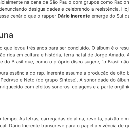
 inicialmente na cena de São Paulo com grupos como Racio
denunciando desigualdades e celebrando a resistência. Hoj
nesse cenário que o rapper
Dário Inerente
emerge do Sul da
buna
ho que levou três anos para ser concluído. O álbum é o res
o rica em cultura e história, terra natal de Jorge Amado. A
rte do Brasil que, como o próprio disco sugere, “o Brasil nã
ura essência do rap. Inerente assume a produção de oito 
 Pedrvso e Neto (do grupo Síntese). A sonoridade do álbum
nriquecido com efeitos sonoros, colagens e a parte orgân
o tempo. As letras, carregadas de alma, revolta, paixão e
ocal. Dário Inerente transcreve para o papel a vivência de