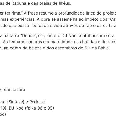
uas de Itabuna e das praias de Ilhéus.
er ter rima.” A frase resume a profundidade lírica do projet
mas experiências. A obra se assemelha ao ímpeto dos “Cap
e que busca liberdade e vida através do rap e da cultura
 na faixa “Dendê”, enquanto o DJ Noé contribui com scrat
 As texturas sonoras e a maturidade nas batidas e timbres
em um conto da beleza e dos escombros do Sul da Bahia.
P) em Itacaré
eto (Síntese) e Pedrvso
 10), DJ Noé (faixa 06 e 09)
hod)