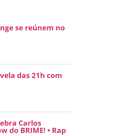
nge se reúnem no
ovela das 21h com
lebra Carlos
ow do BRIME! • Rap