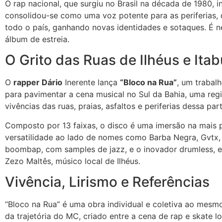
O rap nacional, que surgiu no Brasil na década de 1980,
consolidou-se como uma voz potente para as periferias, 
todo o país, ganhando novas identidades e sotaques. É 
álbum de estreia.
O Grito das Ruas de Ilhéus e Ita
O
rapper Dário
Inerente lança
“Bloco na Rua”
, um trabal
para pavimentar a cena musical no Sul da Bahia, uma regiã
vivências das ruas, praias, asfaltos e periferias dessa pa
Composto por 13 faixas, o disco é uma imersão na mais p
versatilidade ao lado de nomes como Barba Negra, Gvtx,
boombap, com samples de jazz, e o inovador drumless, e
Zezo Maltês, músico local de Ilhéus.
Vivência, Lirismo e Referências
“Bloco na Rua” é uma obra individual e coletiva ao mesm
da trajetória do MC, criado entre a cena de rap e skate l