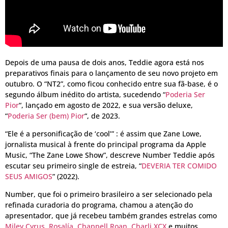
Depois de uma pausa de dois anos, Teddie agora está nos
preparativos finais para o lançamento de seu novo projeto em
outubro. O “NT2”, como ficou conhecido entre sua fã-base, é o
segundo álbum inédito do artista, sucedendo “
Poderia Ser
Pior
“, lançado em agosto de 2022, e sua versão deluxe,
“
Poderia Ser (bem) Pior
“, de 2023.
“Ele é a personificação de ‘cool’” : é assim que Zane Lowe,
jornalista musical à frente do principal programa da Apple
Music, “The Zane Lowe Show”, descreve Number Teddie após
escutar seu primeiro single de estreia, “
DEVERIA TER COMIDO
SEUS AMIGOS
” (2022).
Number, que foi o primeiro brasileiro a ser selecionado pela
refinada curadoria do programa, chamou a atenção do
apresentador, que já recebeu também grandes estrelas como
Miley Cyrus
,
Rosalía
,
Chappell Roan
,
Charli XCX
e muitos