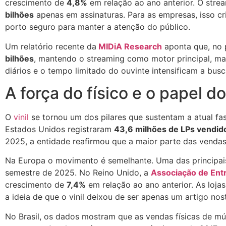
crescimento de
4,8%
em relação ao ano anterior. O stre
bilhões
apenas em assinaturas. Para as empresas, isso c
porto seguro para manter a atenção do público.
Um relatório recente da
MIDiA Research
aponta que, no 
bilhões
, mantendo o streaming como motor principal, ma
diários e o tempo limitado do ouvinte intensificam a bus
A força do físico e o papel do 
O
vinil
se tornou um dos pilares que sustentam a atual f
Estados Unidos registraram
43,6 milhões de LPs vendi
2025, a entidade reafirmou que a maior parte das vendas 
Na Europa o movimento é semelhante. Uma das principais
semestre de 2025. No Reino Unido, a
Associação de Ent
crescimento de
7,4%
em relação ao ano anterior. As loja
a ideia de que o vinil deixou de ser apenas um artigo nos
No Brasil, os dados mostram que as vendas físicas de m