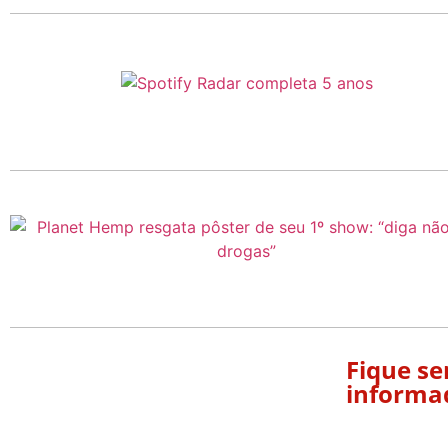
Fique s
informa