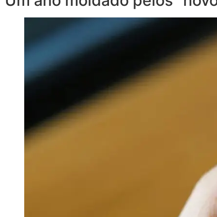
Um ano moldado pelos “novo