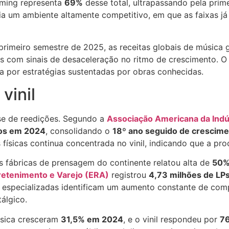
aming representa
69%
desse total, ultrapassando pela prim
ria um ambiente altamente competitivo, em que as faixas 
primeiro semestre de 2025, as receitas globais de músic
s com sinais de desaceleração no ritmo de crescimento. 
ca por estratégias sustentadas por obras conhecidas.
vinil
ase de reedições. Segundo a
Associação Americana da Indú
dos em 2024
, consolidando o
18º ano seguido de crescim
físicas continua concentrada no vinil, indicando que a pro
 fábricas de prensagem do continente relatou alta de
50%
retenimento e Varejo (ERA)
registrou
4,73 milhões de LP
s especializadas identificam um aumento constante de com
tálgico.
úsica cresceram
31,5% em 2024
, e o vinil respondeu por
7