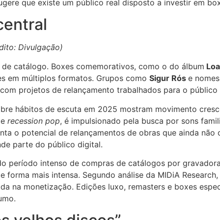
ere que existe um público real disposto a investir em box
central
dito: Divulgação)
s de catálogo. Boxes comemorativos, como o do álbum
Loa
ções em múltiplos formatos. Grupos como
Sigur Rós
e nomes
om projetos de relançamento trabalhados para o público 
sobre hábitos de escuta em 2025 mostram movimento cresce
de
recession pop
, é impulsionado pela busca por sons fami
enta o potencial de relançamentos de obras que ainda não
e parte do público digital.
 do período intenso de compras de catálogos por gravadora
de forma mais intensa. Segundo análise da MIDiA Research
da na monetização. Edições luxo, remasters e boxes especi
sumo.