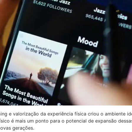
ng e valorização da experiência física criou o ambiente i
ísico é mais um ponto para o potencial de expansão dess
novas gerações.