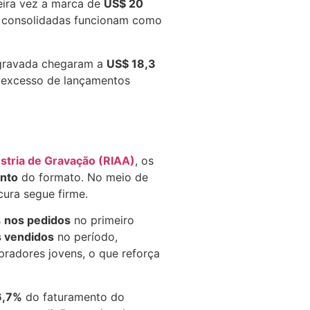
eira vez a marca de
US$ 20
já consolidadas funcionam como
a gravada chegaram a
US$ 18,3
O excesso de lançamentos
stria de Gravação (RIAA)
, os
ento
do formato. No meio de
cura segue firme.
 nos pedidos
no primeiro
s vendidos
no período,
pradores jovens, o que reforça
6,7%
do faturamento do