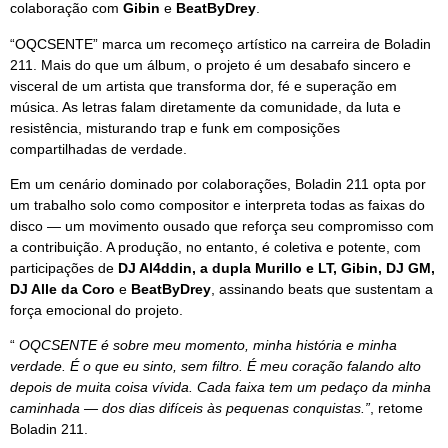
colaboração com
Gibin
e
BeatByDrey
.
“OQCSENTE” marca um recomeço artístico na carreira de Boladin
211. Mais do que um álbum, o projeto é um desabafo sincero e
visceral de um artista que transforma dor, fé e superação em
música. As letras falam diretamente da comunidade, da luta e
resistência, misturando trap e funk em composições
compartilhadas de verdade.
Em um cenário dominado por colaborações, Boladin 211 opta por
um trabalho solo como compositor e interpreta todas as faixas do
disco — um movimento ousado que reforça seu compromisso com
a contribuição. A produção, no entanto, é coletiva e potente, com
participações de
DJ Al4ddin, a dupla Murillo e LT, Gibin, DJ GM,
DJ Alle da Coro
e
BeatByDrey
, assinando beats que sustentam a
força emocional do projeto.
“
OQCSENTE é sobre meu momento, minha história e minha
verdade. É o que eu sinto, sem filtro. É meu coração falando alto
depois de muita coisa vívida. Cada faixa tem um pedaço da minha
caminhada — dos dias difíceis às pequenas conquistas.”
, retome
Boladin 211.