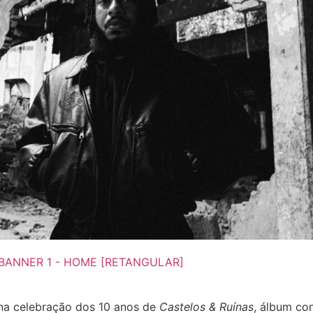
o na celebração dos 10 anos de
Castelos & Ruínas
, álbum co