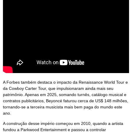
A Forbes também destaca o impacto da Renaissance World Tour e
da Cowboy Carter Tour, que impulsionaram ainda mais seu
patrimônio. Apenas em 2025, somando turnês, catálogo musical e
contratos publicitários, Beyoncé faturou cerca de US$ 148 milhões,
tornando-se a terceira musicista mais bem paga do mundo este
ano.
A construção desse império começou em 2010, quando a artista
fundou a Parkwood Entertainment e passou a controlar