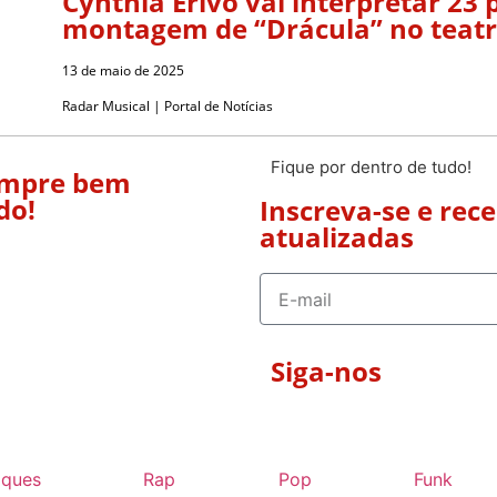
Cynthia Erivo vai interpretar 2
montagem de “Drácula” no teat
13 de maio de 2025
Radar Musical | Portal de Notícias
Fique por dentro de tudo!
empre bem
do!
Inscreva-se e rec
atualizadas
Siga-nos
aques
Rap
Pop
Funk