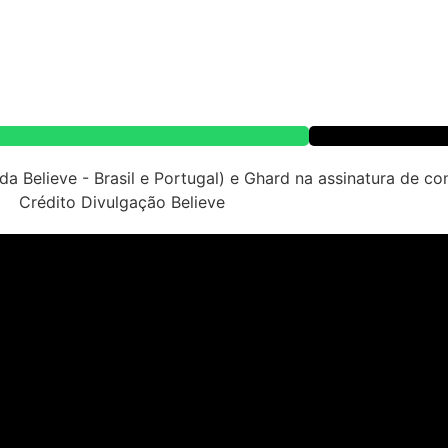
ta
Ghard
, em movimento que reforça sua presença no cenári
tribuição digital, marketing e relacionamento com plataform
urbana no Brasil. Ele ganhou projeção após atuar como ba
ntidade estética, presença nas redes sociais e repertório 
re e superou a marca de 2 milhões de streams em menos de 