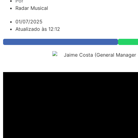
Por
Radar Musical
01/07/2025
Atualizado às 12:12
A
Believe
anunciou a assinatura de contrato com o artis
foi formalizado no dia 26 de junho, e inclui ações de dis
Ghard é conhecido por integrar a nova geração da cena 
então, tem investido em sua carreira solo com foco em ide
O EP mais recente,
“H.A.R.D.”
, foi lançado neste semest