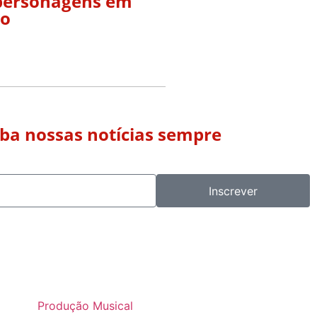
3 personagens em
ro
eba nossas notícias sempre
Inscrever
Produção Musical