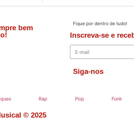
Fique por dentro de tudo!
empre bem
o!
Inscreva-se e rece
Siga-nos
aques
Rap
Pop
Funk
Musical © 2025