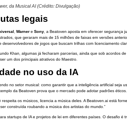
r, da Musical AI (Crédito: Divulgação)
utas legais
iversal
,
Warner
e
Sony
, a Beatoven aposta em oferecer segurança j
strados, que geraram mais de 15 milhões de faixas em versões anterio
o e desenvolvedores de jogos que buscam trilhas com licenciamento clar
do Khan, algumas já fecharam parcerias, ainda que sob acordos de c
er um dos principais atrativos do Maestro.
dade no uso da IA
no setor musical: como garantir que a inteligência artificial seja u
exemplo da Beatoven prova que o mercado pode adotar padrões éticos.
 respeita os músicos, licencia a música deles. A Beatoven.ai está fo
 ser construída roubando a música dos artistas do mundo.”
ara startups de IA e projetos de lei em diferentes países. O desafio é