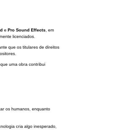
nd
e
Pro Sound Effects
, em
mente licenciados.
te que os titulares de direitos
sitores.
 que uma obra contribui
itar os humanos, enquanto
ologia cria algo inesperado,