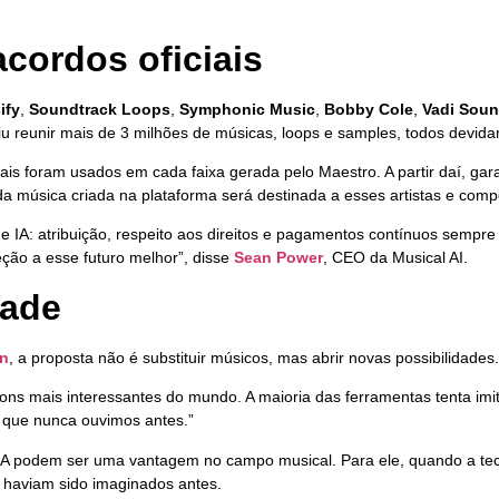
ordos oficiais
ify
,
Soundtrack Loops
,
Symphonic Music
,
Bobby Cole
,
Vadi Sou
tiu reunir mais de 3 milhões de músicas, loops e samples, todos devida
ais foram usados em cada faixa gerada pelo Maestro. A partir daí, garan
 música criada na plataforma será destinada a esses artistas e compo
IA: atribuição, respeito aos direitos e pagamentos contínuos sempre
ção a esse futuro melhor”, disse
Sean Power
, CEO da Musical AI.
dade
n
, a proposta não é substituir músicos, mas abrir novas possibilidades.
sons mais interessantes do mundo. A maioria das ferramentas tenta im
o que nunca ouvimos antes.”
A podem ser uma vantagem no campo musical. Para ele, quando a tecn
ão haviam sido imaginados antes.