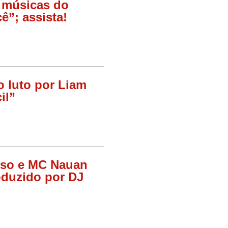
s músicas do
ê”; assista!
o luto por Liam
il”
oso e MC Nauan
duzido por DJ