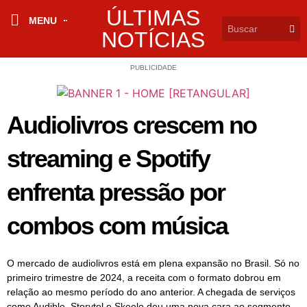
ÚLTIMAS
MENU
NOTÍCIAS
PUBLICIDADE
Audiolivros crescem no
streaming e Spotify
enfrenta pressão por
combos com música
O mercado de audiolivros está em plena expansão no Brasil. Só no
primeiro trimestre de 2024, a receita com o formato dobrou em
relação ao mesmo período do ano anterior. A chegada de serviços
como Audible, Storytel e Skeelo deu uma nova cara ao segmento.