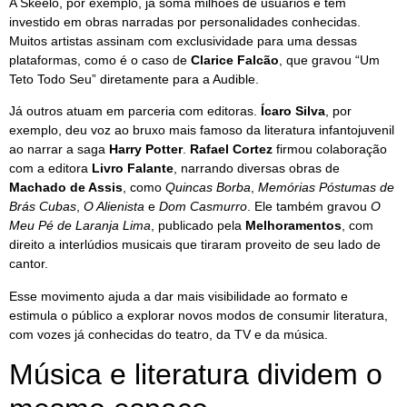
A Skeelo, por exemplo, já soma milhões de usuários e tem
investido em obras narradas por personalidades conhecidas.
Muitos artistas assinam com exclusividade para uma dessas
plataformas, como é o caso de
Clarice Falcão
, que gravou “Um
Teto Todo Seu” diretamente para a Audible.
Já outros atuam em parceria com editoras.
Ícaro Silva
, por
exemplo, deu voz ao bruxo mais famoso da literatura infantojuvenil
ao narrar a saga
Harry Potter
.
Rafael Cortez
firmou colaboração
com a editora
Livro Falante
, narrando diversas obras de
Machado de Assis
, como
Quincas Borba
,
Memórias Póstumas de
Brás Cubas
,
O Alienista
e
Dom Casmurro
. Ele também gravou
O
Meu Pé de Laranja Lima
, publicado pela
Melhoramentos
, com
direito a interlúdios musicais que tiraram proveito de seu lado de
cantor.
Esse movimento ajuda a dar mais visibilidade ao formato e
estimula o público a explorar novos modos de consumir literatura,
com vozes já conhecidas do teatro, da TV e da música.
Música e literatura dividem o