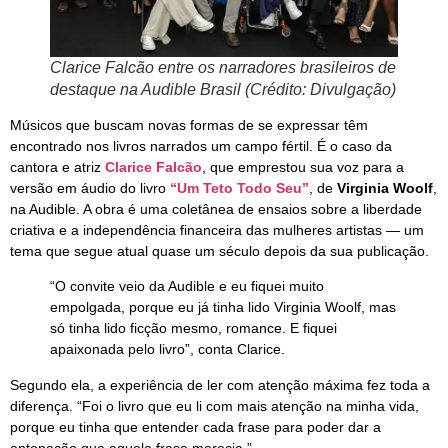
Clarice Falcão entre os narradores brasileiros de
destaque na Audible Brasil (Crédito: Divulgação)
Músicos que buscam novas formas de se expressar têm
encontrado nos livros narrados um campo fértil. É o caso da
cantora e atriz
Clarice Falcão
, que emprestou sua voz para a
versão em áudio do livro
“Um Teto Todo Seu”
, de
Virginia Woolf
,
na Audible. A obra é uma coletânea de ensaios sobre a liberdade
criativa e a independência financeira das mulheres artistas — um
tema que segue atual quase um século depois da sua publicação.
“O convite veio da Audible e eu fiquei muito
empolgada, porque eu já tinha lido Virginia Woolf, mas
só tinha lido ficção mesmo, romance. E fiquei
apaixonada pelo livro”, conta Clarice.
Segundo ela, a experiência de ler com atenção máxima fez toda a
diferença. “Foi o livro que eu li com mais atenção na minha vida,
porque eu tinha que entender cada frase para poder dar a
entonação que aquela frase merecia.”