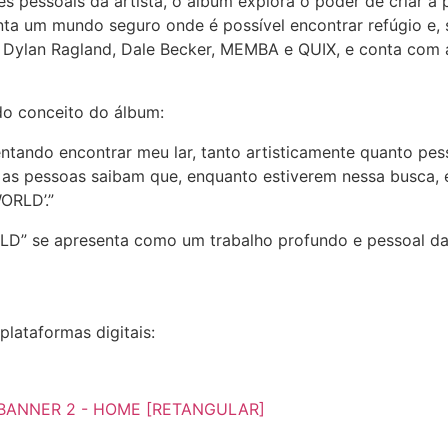
pessoais da artista, o álbum explora o poder de criar a 
ta um mundo seguro onde é possível encontrar refúgio e,
 Dylan Ragland, Dale Becker, MEMBA e QUIX, e conta com a
do conceito do álbum:
entando encontrar meu lar, tanto artisticamente quanto pe
 as pessoas saibam que, enquanto estiverem nessa busca, 
ORLD’.”
D” se apresenta como um trabalho profundo e pessoal da
lataformas digitais: