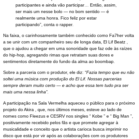
participantes e ainda vão participar… Então, assim,
ser mais um nesse bolo — no bom sentido — é
realmente uma honra. Fico feliz por estar
participando”, conta o rapper.
Na faixa, o carinhosamente também conhecido como Fa7her volta
a se unir com um companheiro seu de longa data, El Lif Beatz ,
que o ajudou a chegar em uma sonoridade que faz ode às raízes
do hip-hop, agregando rimas que retratam suas dores e
sentimentos diretamente do fundo da alma ao boombap.
Sobre a parceria com o produtor, ele diz:
“Fazia tempo que eu não
soltei uma música com produção do El Lif. Nossas parcerias
sempre deram muito certo — e acho que essa tem tudo pra ser
mais uma nessa linha”.
A participação na Sala Vermelha aqueceu o público para o próximo
projeto do Akira , que, nos últimos meses, esteve ao lado de
nomes como Fleezus e CESRV nos singles “ Kobe ” e “ Big Man ”,
positivamente recebido pelos fãs e que promete agregar à
musicalidade e conceito que o artista carioca busca imprimir no
disco que está por vir após as colaborações com os produtores