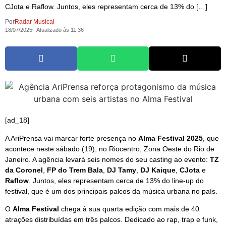
CJota e Raflow. Juntos, eles representam cerca de 13% do […]
Por
Radar Musical
18/07/2025
Atualizado às 11:36
[ad_18]
A AriPrensa vai marcar forte presença no
Alma Festival 2025
, que
acontece neste sábado (19), no Riocentro, Zona Oeste do Rio de
Janeiro. A agência levará seis nomes do seu casting ao evento:
TZ
da Coronel
,
FP do Trem Bala
,
DJ Tamy
,
DJ Kaique
,
CJota
e
Raflow
. Juntos, eles representam cerca de 13% do line-up do
festival, que é um dos principais palcos da música urbana no país.
O
Alma Festival
chega à sua quarta edição com mais de 40
atrações distribuídas em três palcos. Dedicado ao rap, trap e funk,