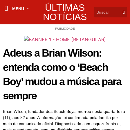
ÚLTIMAS
MENU
NOTÍCIAS
PUBLICIDADE
Adeus a Brian Wilson:
entenda como o ‘Beach
Boy’ mudou a música para
sempre
Brian Wilson, fundador dos Beach Boys, morreu nesta quarta-feira
(11), aos 82 anos. A informação foi confirmada pela família por
meio de comunicado oficial. Diagnosticado com esquizofrenia e,
mais recentemente, com um distúrbio neurocognitivo severo,