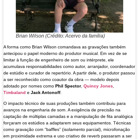
Brian Wilson (Crédito: Acervo da família)
A forma como Brian Wilson comandava as gravações também
antecipou o papel moderno do produtor musical. Em vez de se
limitar à função de engenheiro de som ou intérprete, ele
acumulava responsabilidades como autor, arranjador, coordenador
de estúdio e curador de repertório. A partir dele, o produtor passou
a ser reconhecido como coautor da obra — modelo depois
adotado por nomes como
Phil Spector
,
Quincy Jones
,
Timbaland
e
Jack Antonoff
.
O impacto técnico de suas produções também contribuiu para
avanços na engenharia de som. A exigência de precisão na
captação de múltiplas camadas e a manipulação de fita analógica
forçaram os estúdios a adaptarem seus equipamentos. Técnicas
como gravação com “baffles” (isolamento parcial), microfonação
em proximidade extrema e uso criativo de reverb passaram a ser